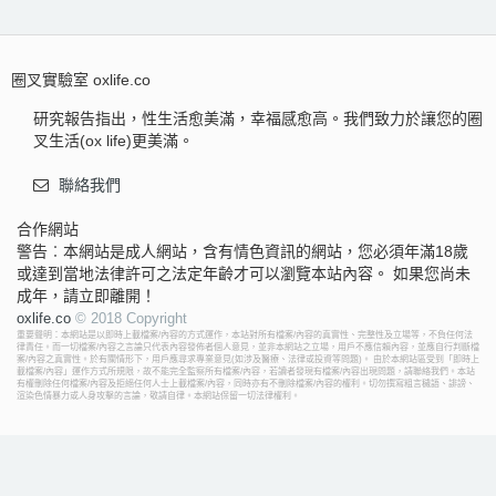
圈叉實驗室 oxlife.co
研究報告指出，性生活愈美滿，幸福感愈高。我們致力於讓您的圈
叉生活(ox life)更美滿。
聯絡我們
合作網站
警告︰本網站是成人網站，含有情色資訊的網站，您必須年滿18歲
或達到當地法律許可之法定年齡才可以瀏覽本站內容。 如果您尚未
成年，請立即離開！
oxlife.co
© 2018 Copyright
重要聲明：本網站是以即時上載檔案/內容的方式運作，本站對所有檔案/內容的真實性、完整性及立場等，不負任何法
律責任。而一切檔案/內容之言論只代表內容發佈者個人意見，並非本網站之立場，用戶不應信賴內容，並應自行判斷檔
案/內容之真實性。於有關情形下，用戶應尋求專業意見(如涉及醫療、法律或投資等問題)。 由於本網站區受到「即時上
載檔案/內容」運作方式所規限，故不能完全監察所有檔案/內容，若讀者發現有檔案/內容出現問題，請聯絡我們。本站
有權刪除任何檔案/內容及拒絕任何人士上載檔案/內容，同時亦有不刪除檔案/內容的權利。切勿撰寫粗言穢語、誹謗、
渲染色情暴力或人身攻擊的言論，敬請自律。本網站保留一切法律權利。