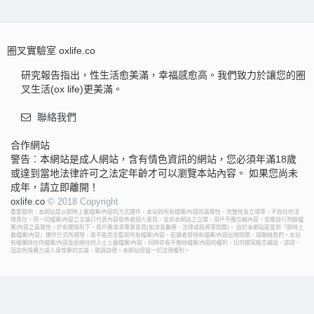
圈叉實驗室 oxlife.co
研究報告指出，性生活愈美滿，幸福感愈高。我們致力於讓您的圈
叉生活(ox life)更美滿。
聯絡我們
合作網站
警告︰本網站是成人網站，含有情色資訊的網站，您必須年滿18歲
或達到當地法律許可之法定年齡才可以瀏覽本站內容。 如果您尚未
成年，請立即離開！
oxlife.co
© 2018 Copyright
重要聲明：本網站是以即時上載檔案/內容的方式運作，本站對所有檔案/內容的真實性、完整性及立場等，不負任何法
律責任。而一切檔案/內容之言論只代表內容發佈者個人意見，並非本網站之立場，用戶不應信賴內容，並應自行判斷檔
案/內容之真實性。於有關情形下，用戶應尋求專業意見(如涉及醫療、法律或投資等問題)。 由於本網站區受到「即時上
載檔案/內容」運作方式所規限，故不能完全監察所有檔案/內容，若讀者發現有檔案/內容出現問題，請聯絡我們。本站
有權刪除任何檔案/內容及拒絕任何人士上載檔案/內容，同時亦有不刪除檔案/內容的權利。切勿撰寫粗言穢語、誹謗、
渲染色情暴力或人身攻擊的言論，敬請自律。本網站保留一切法律權利。