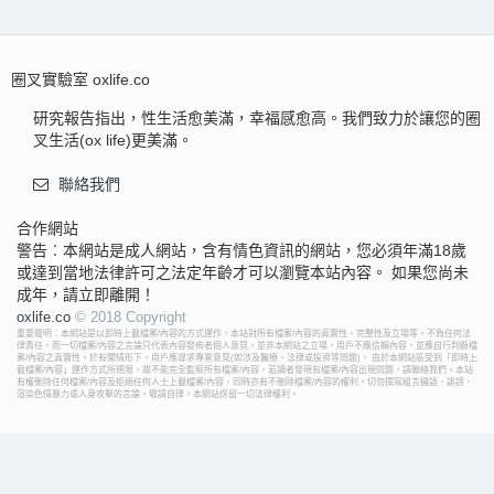
圈叉實驗室 oxlife.co
研究報告指出，性生活愈美滿，幸福感愈高。我們致力於讓您的圈
叉生活(ox life)更美滿。
聯絡我們
合作網站
警告︰本網站是成人網站，含有情色資訊的網站，您必須年滿18歲
或達到當地法律許可之法定年齡才可以瀏覽本站內容。 如果您尚未
成年，請立即離開！
oxlife.co
© 2018 Copyright
重要聲明：本網站是以即時上載檔案/內容的方式運作，本站對所有檔案/內容的真實性、完整性及立場等，不負任何法
律責任。而一切檔案/內容之言論只代表內容發佈者個人意見，並非本網站之立場，用戶不應信賴內容，並應自行判斷檔
案/內容之真實性。於有關情形下，用戶應尋求專業意見(如涉及醫療、法律或投資等問題)。 由於本網站區受到「即時上
載檔案/內容」運作方式所規限，故不能完全監察所有檔案/內容，若讀者發現有檔案/內容出現問題，請聯絡我們。本站
有權刪除任何檔案/內容及拒絕任何人士上載檔案/內容，同時亦有不刪除檔案/內容的權利。切勿撰寫粗言穢語、誹謗、
渲染色情暴力或人身攻擊的言論，敬請自律。本網站保留一切法律權利。