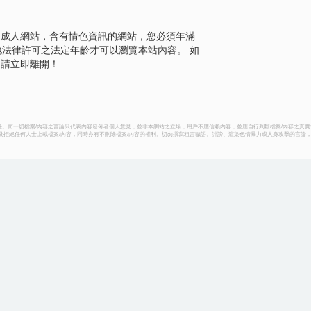
是成人網站，含有情色資訊的網站，您必須年滿
地法律許可之法定年齡才可以瀏覽本站內容。 如
，請立即離開！
。而一切檔案/內容之言論只代表內容發佈者個人意見，並非本網站之立場，用戶不應信賴內容，並應自行判斷檔案/內容之真實
容及拒絕任何人士上載檔案/內容，同時亦有不刪除檔案/內容的權利。切勿撰寫粗言穢語、誹謗、渲染色情暴力或人身攻擊的言論