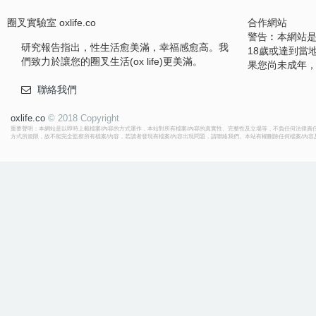
圈叉實驗室 oxlife.co
合作網站
警告︰本網站
研究報告指出，性生活愈美滿，幸福感愈高。我
18歲或達到當
們致力於讓您的圈叉生活(ox life)更美滿。
果您尚未成年
聯絡我們
oxlife.co
© 2018 Copyright
重要聲明：本網站是以即時上載檔案/內容的方式運作，本站對所有檔案/內容的真實性、完整性及立場等，不負任何法律責任
方式所規限，故不能完全監察所有檔案/內容，若讀者發現有檔案/內容出現問題，請聯絡我們。本站有權刪除任何檔案/內