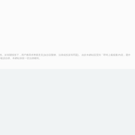
性。於有關情形下，用戶應尋求專業意見(如涉及醫療、法律或投資等問題)。 由於本網站區受到「即時上載檔案/內容」運作
，敬請自律。本網站保留一切法律權利。