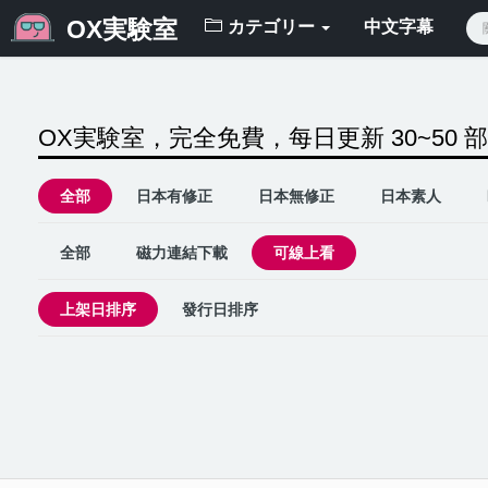
OX実験室
カテゴリー
中文字幕
OX実験室，完全免費，每日更新 30~50 
全部
日本有修正
日本無修正
日本素人
全部
磁力連結下載
可線上看
上架日排序
發行日排序