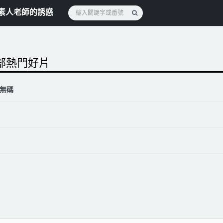
素人老師的誘惑
 部熱門好片
無碼