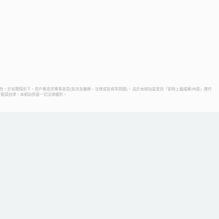
性。於有關情形下，用戶應尋求專業意見(如涉及醫療、法律或投資等問題)。 由於本網站區受到「即時上載檔案/內容」運作
，敬請自律。本網站保留一切法律權利。