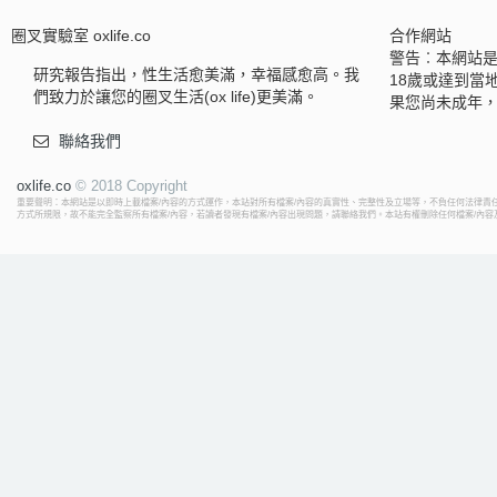
圈叉實驗室 oxlife.co
合作網站
警告︰本網站
研究報告指出，性生活愈美滿，幸福感愈高。我
18歲或達到當
們致力於讓您的圈叉生活(ox life)更美滿。
果您尚未成年
聯絡我們
oxlife.co
© 2018 Copyright
重要聲明：本網站是以即時上載檔案/內容的方式運作，本站對所有檔案/內容的真實性、完整性及立場等，不負任何法律責任
方式所規限，故不能完全監察所有檔案/內容，若讀者發現有檔案/內容出現問題，請聯絡我們。本站有權刪除任何檔案/內