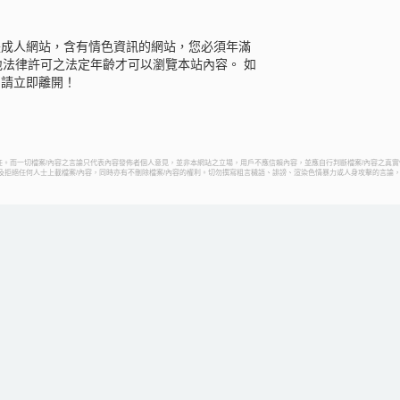
是成人網站，含有情色資訊的網站，您必須年滿
地法律許可之法定年齡才可以瀏覽本站內容。 如
，請立即離開！
。而一切檔案/內容之言論只代表內容發佈者個人意見，並非本網站之立場，用戶不應信賴內容，並應自行判斷檔案/內容之真實
容及拒絕任何人士上載檔案/內容，同時亦有不刪除檔案/內容的權利。切勿撰寫粗言穢語、誹謗、渲染色情暴力或人身攻擊的言論