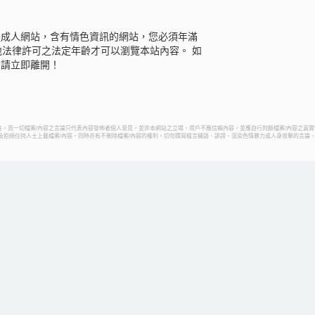
是成人網站，含有情色資訊的網站，您必須年滿
地法律許可之法定年齡才可以瀏覽本站內容。 如
，請立即離開！
。而一切檔案/內容之言論只代表內容發佈者個人意見，並非本網站之立場，用戶不應信賴內容，並應自行判斷檔案/內容之真實
容及拒絕任何人士上載檔案/內容，同時亦有不刪除檔案/內容的權利。切勿撰寫粗言穢語、誹謗、渲染色情暴力或人身攻擊的言論