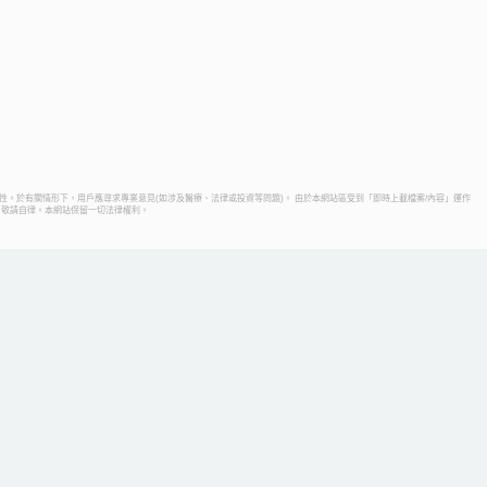
性。於有關情形下，用戶應尋求專業意見(如涉及醫療、法律或投資等問題)。 由於本網站區受到「即時上載檔案/內容」運作
，敬請自律。本網站保留一切法律權利。