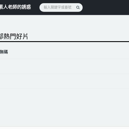
素人老師的誘惑
 部熱門好片
無碼