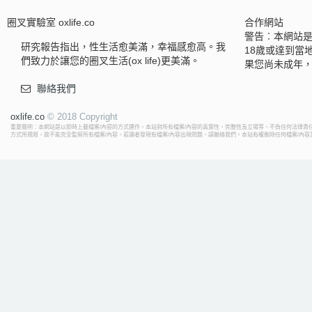
圈叉實驗室 oxlife.co
合作網站
警告︰本網站
研究報告指出，性生活愈美滿，幸福感愈高。我
18歲或達到當
們致力於讓您的圈叉生活(ox life)更美滿。
果您尚未成年
聯絡我們
oxlife.co
© 2018 Copyright
重要聲明：本網站是以即時上載檔案/內容的方式運作，本站對所有檔案/內容的真實性、完整性及立場等，不負任何法律責任
方式所規限，故不能完全監察所有檔案/內容，若讀者發現有檔案/內容出現問題，請聯絡我們。本站有權刪除任何檔案/內