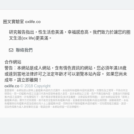
圈叉實驗室 oxlife.co
研究報告指出，性生活愈美滿，幸福感愈高。我們致力於讓您的圈
叉生活(ox life)更美滿。
聯絡我們
合作網站
警告︰本網站是成人網站，含有情色資訊的網站，您必須年滿18歲
或達到當地法律許可之法定年齡才可以瀏覽本站內容。 如果您尚未
成年，請立即離開！
oxlife.co
© 2018 Copyright
重要聲明：本網站是以即時上載檔案/內容的方式運作，本站對所有檔案/內容的真實性、完整性及立場等，不負任何法
律責任。而一切檔案/內容之言論只代表內容發佈者個人意見，並非本網站之立場，用戶不應信賴內容，並應自行判斷檔
案/內容之真實性。於有關情形下，用戶應尋求專業意見(如涉及醫療、法律或投資等問題)。 由於本網站區受到「即時上
載檔案/內容」運作方式所規限，故不能完全監察所有檔案/內容，若讀者發現有檔案/內容出現問題，請聯絡我們。本站
有權刪除任何檔案/內容及拒絕任何人士上載檔案/內容，同時亦有不刪除檔案/內容的權利。切勿撰寫粗言穢語、誹謗、
渲染色情暴力或人身攻擊的言論，敬請自律。本網站保留一切法律權利。