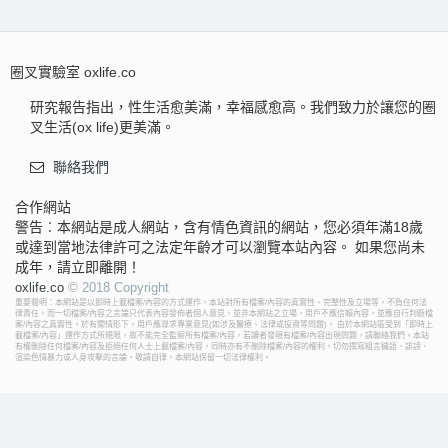
圈叉實驗室 oxlife.co
研究報告指出，性生活愈美滿，幸福感愈高。我們致力於讓您的圈
叉生活(ox life)更美滿。
聯絡我們
合作網站
警告︰本網站是成人網站，含有情色資訊的網站，您必須年滿18歲
或達到當地法律許可之法定年齡才可以瀏覽本站內容。 如果您尚未
成年，請立即離開！
oxlife.co
© 2018 Copyright
重要聲明：本網站是以即時上載檔案/內容的方式運作，本站對所有檔案/內容的真實性、完整性及立場等，不負任何法
律責任。而一切檔案/內容之言論只代表內容發佈者個人意見，並非本網站之立場，用戶不應信賴內容，並應自行判斷檔
案/內容之真實性。於有關情形下，用戶應尋求專業意見(如涉及醫療、法律或投資等問題)。 由於本網站區受到「即時上
載檔案/內容」運作方式所規限，故不能完全監察所有檔案/內容，若讀者發現有檔案/內容出現問題，請聯絡我們。本站
有權刪除任何檔案/內容及拒絕任何人士上載檔案/內容，同時亦有不刪除檔案/內容的權利。切勿撰寫粗言穢語、誹謗、
渲染色情暴力或人身攻擊的言論，敬請自律。本網站保留一切法律權利。