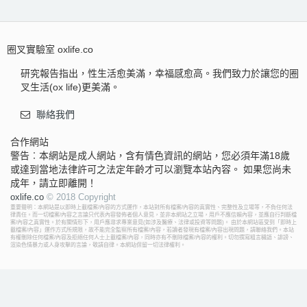
圈叉實驗室 oxlife.co
研究報告指出，性生活愈美滿，幸福感愈高。我們致力於讓您的圈
叉生活(ox life)更美滿。
聯絡我們
合作網站
警告︰本網站是成人網站，含有情色資訊的網站，您必須年滿18歲
或達到當地法律許可之法定年齡才可以瀏覽本站內容。 如果您尚未
成年，請立即離開！
oxlife.co
© 2018 Copyright
重要聲明：本網站是以即時上載檔案/內容的方式運作，本站對所有檔案/內容的真實性、完整性及立場等，不負任何法
律責任。而一切檔案/內容之言論只代表內容發佈者個人意見，並非本網站之立場，用戶不應信賴內容，並應自行判斷檔
案/內容之真實性。於有關情形下，用戶應尋求專業意見(如涉及醫療、法律或投資等問題)。 由於本網站區受到「即時上
載檔案/內容」運作方式所規限，故不能完全監察所有檔案/內容，若讀者發現有檔案/內容出現問題，請聯絡我們。本站
有權刪除任何檔案/內容及拒絕任何人士上載檔案/內容，同時亦有不刪除檔案/內容的權利。切勿撰寫粗言穢語、誹謗、
渲染色情暴力或人身攻擊的言論，敬請自律。本網站保留一切法律權利。