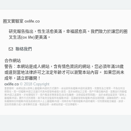
圈叉實驗室 oxlife.co
研究報告指出，性生活愈美滿，幸福感愈高。我們致力於讓您的圈
叉生活(ox life)更美滿。
聯絡我們
合作網站
警告︰本網站是成人網站，含有情色資訊的網站，您必須年滿18歲
或達到當地法律許可之法定年齡才可以瀏覽本站內容。 如果您尚未
成年，請立即離開！
oxlife.co
© 2018 Copyright
重要聲明：本網站是以即時上載檔案/內容的方式運作，本站對所有檔案/內容的真實性、完整性及立場等，不負任何法
律責任。而一切檔案/內容之言論只代表內容發佈者個人意見，並非本網站之立場，用戶不應信賴內容，並應自行判斷檔
案/內容之真實性。於有關情形下，用戶應尋求專業意見(如涉及醫療、法律或投資等問題)。 由於本網站區受到「即時上
載檔案/內容」運作方式所規限，故不能完全監察所有檔案/內容，若讀者發現有檔案/內容出現問題，請聯絡我們。本站
有權刪除任何檔案/內容及拒絕任何人士上載檔案/內容，同時亦有不刪除檔案/內容的權利。切勿撰寫粗言穢語、誹謗、
渲染色情暴力或人身攻擊的言論，敬請自律。本網站保留一切法律權利。