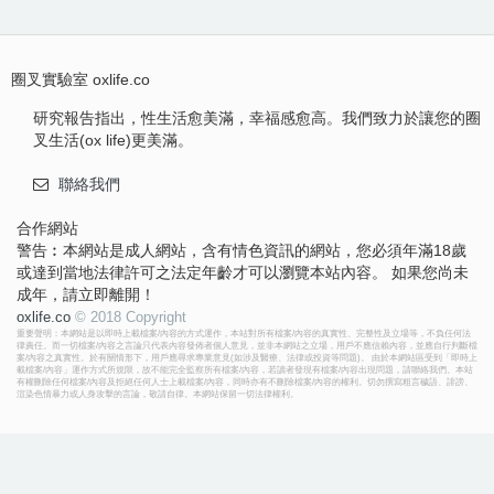
圈叉實驗室 oxlife.co
研究報告指出，性生活愈美滿，幸福感愈高。我們致力於讓您的圈
叉生活(ox life)更美滿。
聯絡我們
合作網站
警告︰本網站是成人網站，含有情色資訊的網站，您必須年滿18歲
或達到當地法律許可之法定年齡才可以瀏覽本站內容。 如果您尚未
成年，請立即離開！
oxlife.co
© 2018 Copyright
重要聲明：本網站是以即時上載檔案/內容的方式運作，本站對所有檔案/內容的真實性、完整性及立場等，不負任何法
律責任。而一切檔案/內容之言論只代表內容發佈者個人意見，並非本網站之立場，用戶不應信賴內容，並應自行判斷檔
案/內容之真實性。於有關情形下，用戶應尋求專業意見(如涉及醫療、法律或投資等問題)。 由於本網站區受到「即時上
載檔案/內容」運作方式所規限，故不能完全監察所有檔案/內容，若讀者發現有檔案/內容出現問題，請聯絡我們。本站
有權刪除任何檔案/內容及拒絕任何人士上載檔案/內容，同時亦有不刪除檔案/內容的權利。切勿撰寫粗言穢語、誹謗、
渲染色情暴力或人身攻擊的言論，敬請自律。本網站保留一切法律權利。