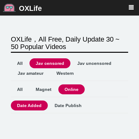
OXLife
OXLife，All Free, Daily Update 30 ~
50 Popular Videos
All
Jav censored
Jav uncensored
Jav amateur
Western
All
Magnet
Online
Date Added
Date Publish