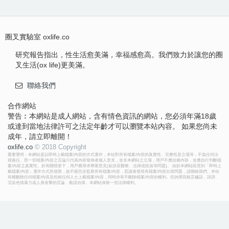
圈叉實驗室 oxlife.co
研究報告指出，性生活愈美滿，幸福感愈高。我們致力於讓您的圈
叉生活(ox life)更美滿。
聯絡我們
合作網站
警告︰本網站是成人網站，含有情色資訊的網站，您必須年滿18歲
或達到當地法律許可之法定年齡才可以瀏覽本站內容。 如果您尚未
成年，請立即離開！
oxlife.co
© 2018 Copyright
重要聲明：本網站是以即時上載檔案/內容的方式運作，本站對所有檔案/內容的真實性、完整性及立場等，不負任何法
律責任。而一切檔案/內容之言論只代表內容發佈者個人意見，並非本網站之立場，用戶不應信賴內容，並應自行判斷檔
案/內容之真實性。於有關情形下，用戶應尋求專業意見(如涉及醫療、法律或投資等問題)。 由於本網站區受到「即時上
載檔案/內容」運作方式所規限，故不能完全監察所有檔案/內容，若讀者發現有檔案/內容出現問題，請聯絡我們。本站
有權刪除任何檔案/內容及拒絕任何人士上載檔案/內容，同時亦有不刪除檔案/內容的權利。切勿撰寫粗言穢語、誹謗、
渲染色情暴力或人身攻擊的言論，敬請自律。本網站保留一切法律權利。