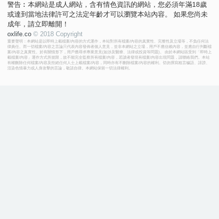
警告︰本網站是成人網站，含有情色資訊的網站，您必須年滿18歲
或達到當地法律許可之法定年齡才可以瀏覽本站內容。 如果您尚未
成年，請立即離開！
oxlife.co
© 2018 Copyright
重要聲明：本網站是以即時上載檔案/內容的方式運作，本站對所有檔案/內容的真實性、完整性及立場等，不負任何法
律責任。而一切檔案/內容之言論只代表內容發佈者個人意見，並非本網站之立場，用戶不應信賴內容，並應自行判斷檔
案/內容之真實性。於有關情形下，用戶應尋求專業意見(如涉及醫療、法律或投資等問題)。 由於本網站區受到「即時上
載檔案/內容」運作方式所規限，故不能完全監察所有檔案/內容，若讀者發現有檔案/內容出現問題，請聯絡我們。本站
有權刪除任何檔案/內容及拒絕任何人士上載檔案/內容，同時亦有不刪除檔案/內容的權利。切勿撰寫粗言穢語、誹謗、
渲染色情暴力或人身攻擊的言論，敬請自律。本網站保留一切法律權利。