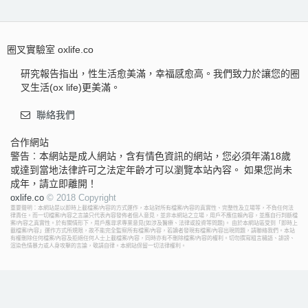
圈叉實驗室 oxlife.co
研究報告指出，性生活愈美滿，幸福感愈高。我們致力於讓您的圈
叉生活(ox life)更美滿。
聯絡我們
合作網站
警告︰本網站是成人網站，含有情色資訊的網站，您必須年滿18歲
或達到當地法律許可之法定年齡才可以瀏覽本站內容。 如果您尚未
成年，請立即離開！
oxlife.co
© 2018 Copyright
重要聲明：本網站是以即時上載檔案/內容的方式運作，本站對所有檔案/內容的真實性、完整性及立場等，不負任何法
律責任。而一切檔案/內容之言論只代表內容發佈者個人意見，並非本網站之立場，用戶不應信賴內容，並應自行判斷檔
案/內容之真實性。於有關情形下，用戶應尋求專業意見(如涉及醫療、法律或投資等問題)。 由於本網站區受到「即時上
載檔案/內容」運作方式所規限，故不能完全監察所有檔案/內容，若讀者發現有檔案/內容出現問題，請聯絡我們。本站
有權刪除任何檔案/內容及拒絕任何人士上載檔案/內容，同時亦有不刪除檔案/內容的權利。切勿撰寫粗言穢語、誹謗、
渲染色情暴力或人身攻擊的言論，敬請自律。本網站保留一切法律權利。